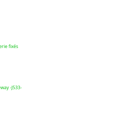
rie fixés
way -J533-