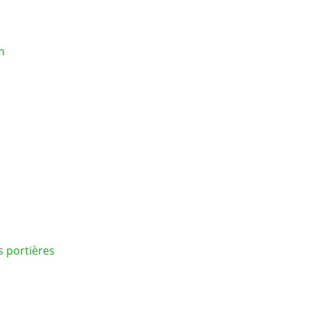
n
 portières