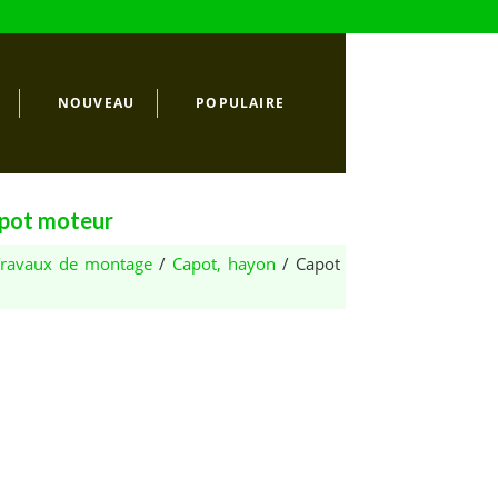
NOUVEAU
POPULAIRE
apot moteur
 Travaux de montage
/
Capot, hayon
/ Capot