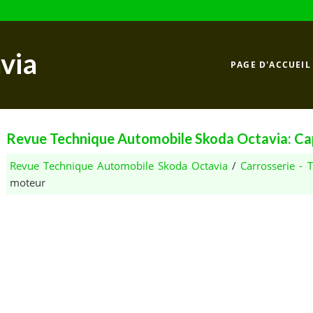
via
PAGE D'ACCUEIL
Revue Technique Automobile Skoda Octavia: C
Revue Technique Automobile Skoda Octavia
/
Carrosserie -
moteur