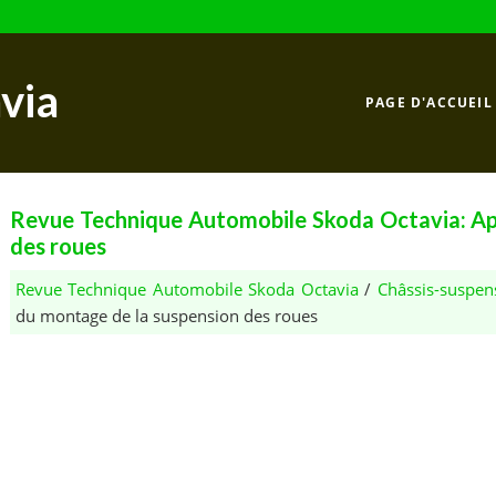
via
PAGE D'ACCUEIL
Revue Technique Automobile Skoda Octavia: Ap
des roues
Revue Technique Automobile Skoda Octavia
/
Châssis-suspen
du montage de la suspension des roues