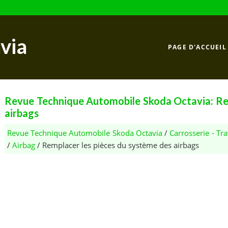
via
PAGE D'ACCUEIL
Revue Technique Automobile Skoda Octavia: Rem
airbags
Revue Technique Automobile Skoda Octavia
/
Carrosserie - T
/
Airbag
/ Remplacer les pièces du système des airbags