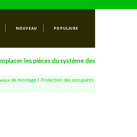
NOUVEAU
POPULAIRE
placer les pièces du système des
ravaux de montage
/
Protection des occupants