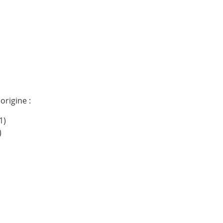
origine :
1)
)