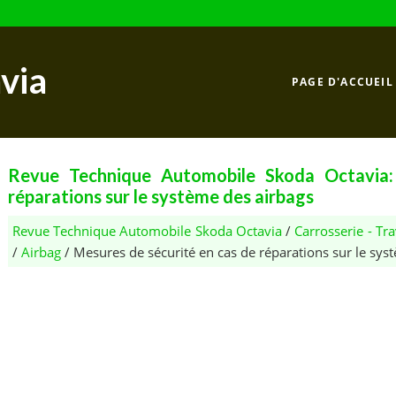
via
PAGE D'ACCUEIL
Revue Technique Automobile Skoda Octavia:
réparations sur le système des airbags
Revue Technique Automobile Skoda Octavia
/
Carrosserie - T
/
Airbag
/ Mesures de sécurité en cas de réparations sur le sys