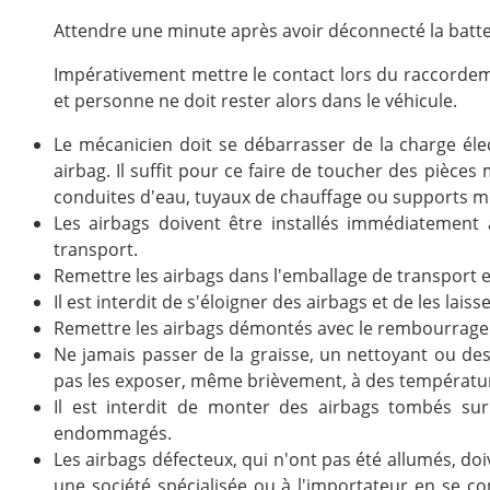
Attendre une minute après avoir déconnecté la batte
Impérativement mettre le contact lors du raccordem
et personne ne doit rester alors dans le véhicule.
Le mécanicien doit se débarrasser de la charge élec
airbag. Il suffit pour ce faire de toucher des pièces
conduites d'eau, tuyaux de chauffage ou supports mé
Les airbags doivent être installés immédiatement a
transport.
Remettre les airbags dans l'emballage de transport en
Il est interdit de s'éloigner des airbags et de les laiss
Remettre les airbags démontés avec le rembourrage 
Ne jamais passer de la graisse, un nettoyant ou des 
pas les exposer, même brièvement, à des températur
Il est interdit de monter des airbags tombés su
endommagés.
Les airbags défecteux, qui n'ont pas été allumés, do
une société spécialisée ou à l'importateur en se c