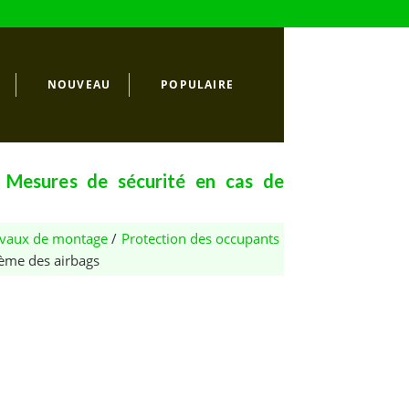
NOUVEAU
POPULAIRE
 Mesures de sécurité en cas de
ravaux de montage
/
Protection des occupants
tème des airbags