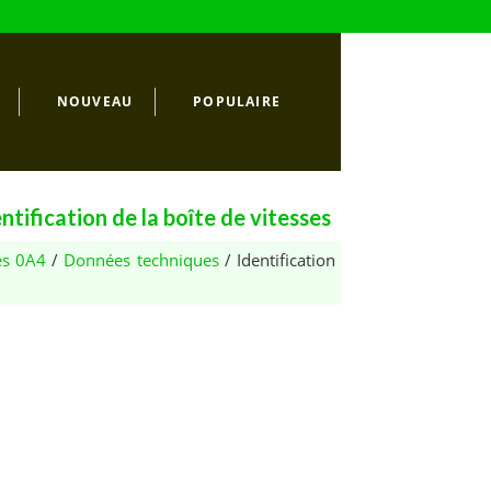
NOUVEAU
POPULAIRE
ification de la boîte de vitesses
es 0A4
/
Données techniques
/ Identification