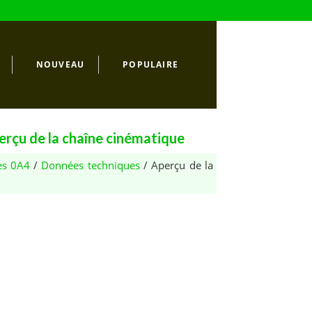
NOUVEAU
POPULAIRE
rçu de la chaîne cinématique
es 0A4
/
Données techniques
/ Aperçu de la