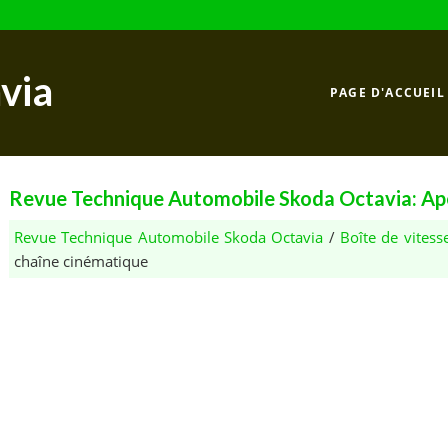
via
PAGE D'ACCUEIL
Revue Technique Automobile Skoda Octavia: Ape
Revue Technique Automobile Skoda Octavia
/
Boîte de vitess
chaîne cinématique