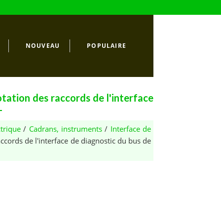
NOUVEAU
POPULAIRE
ation des raccords de l'interface
-
ctrique
/
Cadrans, instruments
/
Interface de
ccords de l'interface de diagnostic du bus de