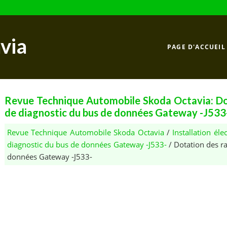
via
PAGE D'ACCUEIL
Revue Technique Automobile Skoda Octavia: Dot
de diagnostic du bus de données Gateway -J533
Revue Technique Automobile Skoda Octavia
/
Installation éle
diagnostic du bus de données Gateway -J533-
/ Dotation des ra
données Gateway -J533-