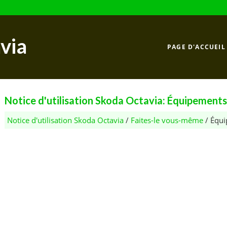
via
PAGE D'ACCUEIL
Notice d'utilisation Skoda Octavia: Équipements
Notice d'utilisation Skoda Octavia
/
Faites-le vous-même
/ Équi