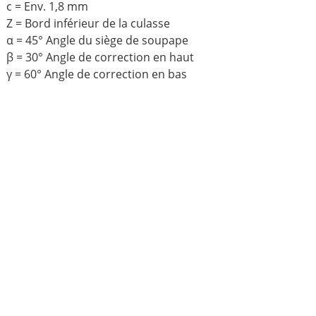
c = Env. 1,8 mm
Z = Bord inférieur de la culasse
α = 45° Angle du siège de soupape
β = 30° Angle de correction en haut
γ = 60° Angle de correction en bas