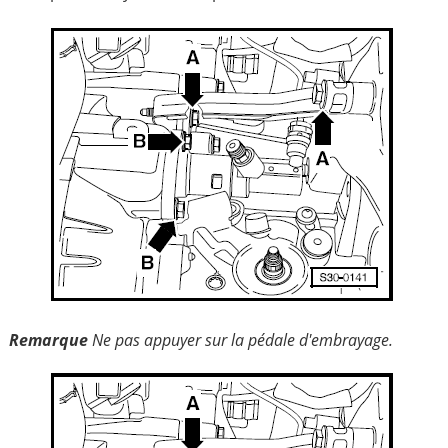
Remarque
Ne pas appuyer sur la pédale d'embrayage.