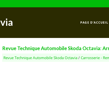
via
PAGE D'ACCUEIL
Revue Technique Automobile Skoda Octavia: Arri
Revue Technique Automobile Skoda Octavia
/
Carrosserie - Re