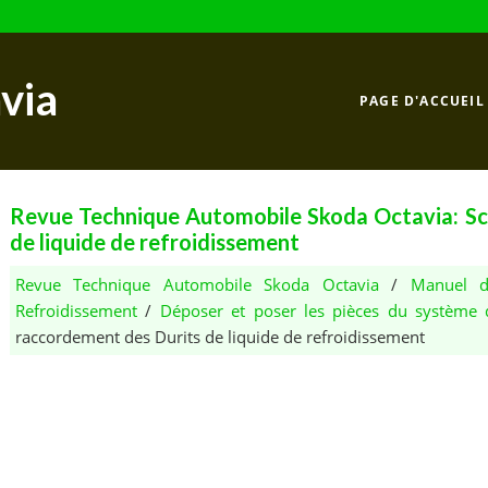
via
PAGE D'ACCUEIL
Revue Technique Automobile Skoda Octavia: S
de liquide de refroidissement
Revue Technique Automobile Skoda Octavia
/
Manuel d
Refroidissement
/
Déposer et poser les pièces du système d
raccordement des Durits de liquide de refroidissement