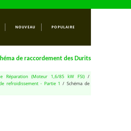
NOUVEAU
POPULAIRE
chéma de raccordement des Durits
e Réparation (Moteur 1,6/85 kW FSI)
/
e refroidissement - Partie 1
/ Schéma de