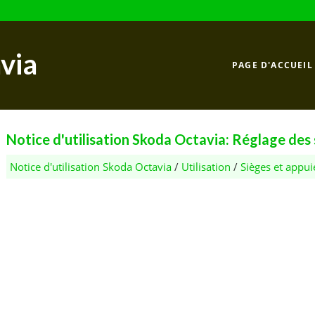
via
PAGE D'ACCUEIL
Notice d'utilisation Skoda Octavia: Réglage des 
Notice d'utilisation Skoda Octavia
/
Utilisation
/
Sièges et appui