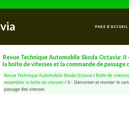
via
PAGE D'ACCUEIL
Revue Technique Automobile Skoda Octavia: II 
la boîte de vitesses et la commande de passage 
Revue Technique Automobile Skoda Octavia
/
Boîte de vitesse
assembler la boîte de vitesses
/ II - Démonter et monter le car
passage des vitesses