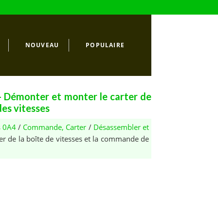
NOUVEAU
POPULAIRE
- Démonter et monter le carter de
des vitesses
s 0A4
/
Commande, Carter
/
Désassembler et
ter de la boîte de vitesses et la commande de