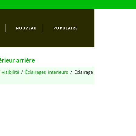
NOUVEAU
POPULAIRE
érieur arrière
visibilité
/
Éclairages intérieurs
/ Eclairage