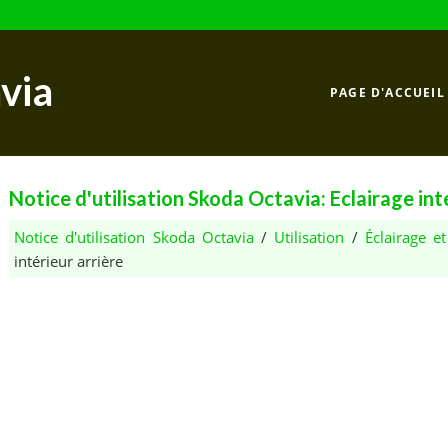
via
PAGE D'ACCUEIL
Notice d'utilisation Skoda Octavia: Eclairage int
Notice d'utilisation Skoda Octavia
/
Utilisation
/
Éclairage et 
intérieur arrière