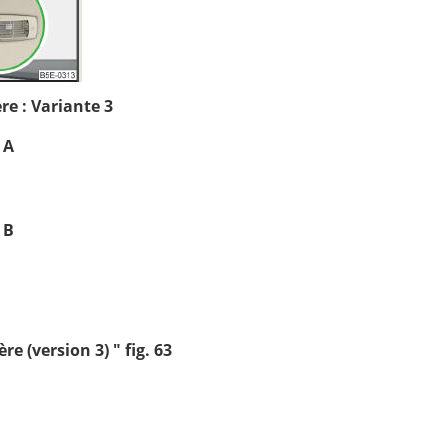
ère : Variante 3
 A
 B
e (version 3) " fig. 63