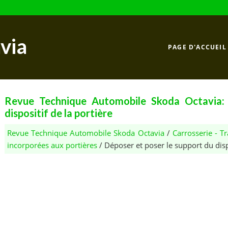
via
PAGE D'ACCUEIL
Revue Technique Automobile Skoda Octavia: 
dispositif de la portière
Revue Technique Automobile Skoda Octavia
/
Carrosserie - 
incorporées aux portières
/ Déposer et poser le support du dispo