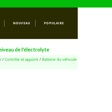
NOUVEAU
POPULAIRE
iveau de l'électrolyte
n
/
Contrôle et appoint
/
Batterie du véhicule