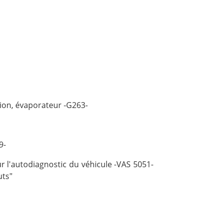
sion, évaporateur -G263-
9-
 l'autodiagnostic du véhicule -VAS 5051-
uts"