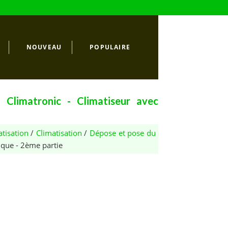
NOUVEAU
POPULAIRE
Climatronic - Climatiseur avec
tisation
/
Climatisation
/
Dépose et pose du
ique - 2ème partie