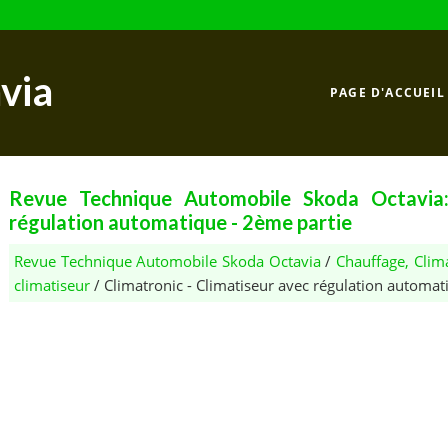
via
PAGE D'ACCUEIL
Revue Technique Automobile Skoda Octavia: 
régulation automatique - 2ème partie
Revue Technique Automobile Skoda Octavia
/
Chauffage, Clima
climatiseur
/ Climatronic - Climatiseur avec régulation automat