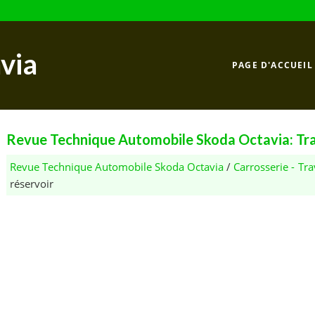
via
PAGE D'ACCUEIL
Revue Technique Automobile Skoda Octavia: Tra
Revue Technique Automobile Skoda Octavia
/
Carrosserie - T
réservoir