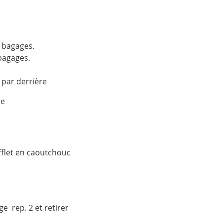
 bagages.
 bagages.
e par derrière
se
fflet en caoutchouc
e rep. 2 et retirer