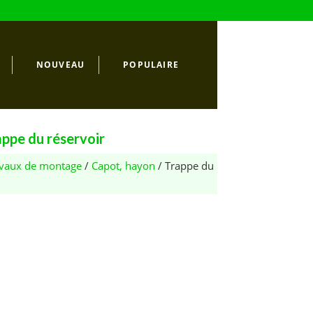
NOUVEAU
POPULAIRE
ppe du réservoir
ravaux de montage
/
Capot, hayon
/ Trappe du