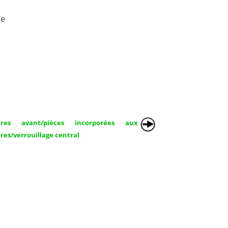
se
ières avant/pièces incorporées aux
res/verrouillage central