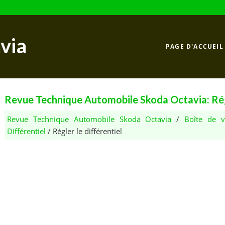
via
PAGE D'ACCUEIL
Revue Technique Automobile Skoda Octavia: Régl
Revue Technique Automobile Skoda Octavia
/
Boîte de v
Différentiel
/ Régler le différentiel