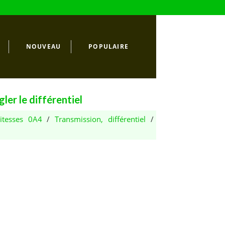
NOUVEAU
POPULAIRE
er le différentiel
itesses 0A4
/
Transmission, différentiel
/