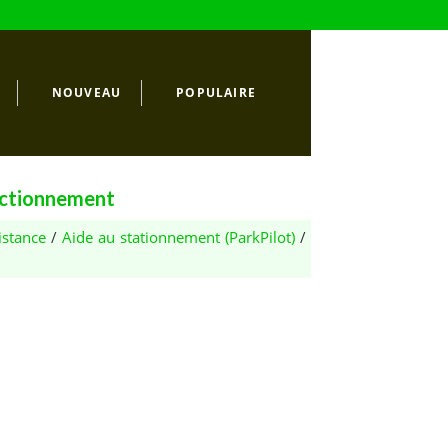
NOUVEAU
POPULAIRE
onctionnement
istance
/
Aide au stationnement (ParkPilot)
/