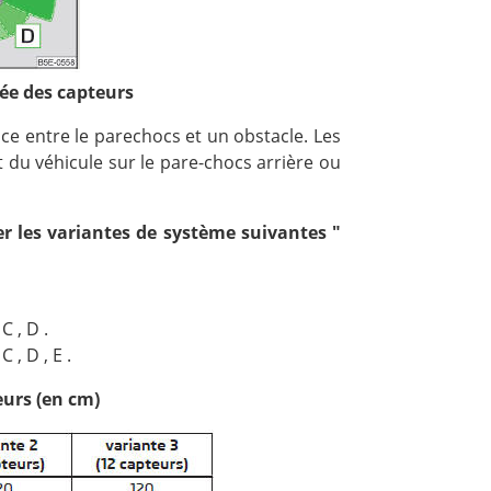
tée des capteurs
nce entre le parechocs et un obstacle. Les
 du véhicule sur le pare-chocs arrière ou
er les variantes de système suivantes "
C , D .
 , D , E .
eurs (en cm)