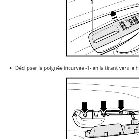
Déclipser la poignée incurvée -1- en la tirant vers le h