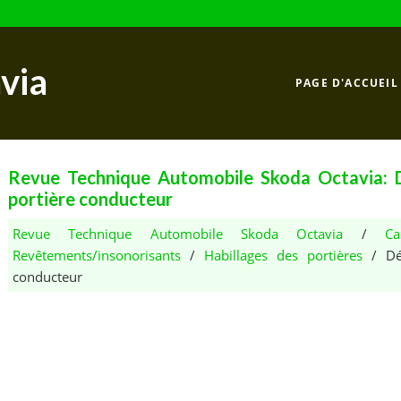
via
PAGE D'ACCUEIL
Revue Technique Automobile Skoda Octavia: Dé
portière conducteur
Revue Technique Automobile Skoda Octavia
/
C
Revêtements/insonorisants
/
Habillages des portières
/ Dép
conducteur