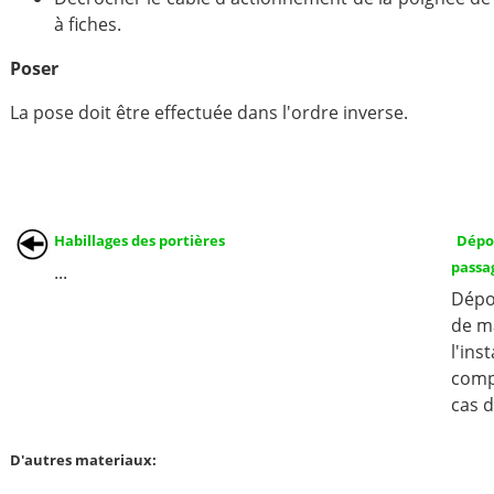
à fiches.
Poser
La pose doit être effectuée dans l'ordre inverse.
Habillages des portières
Dépos
passa
...
Dépo
de ma
l'in
comp
cas de
D'autres materiaux: