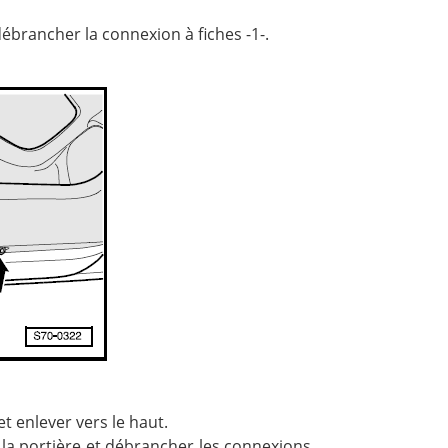
débrancher la connexion à fiches -1-.
et enlever vers le haut.
la portière et débrancher les connexions