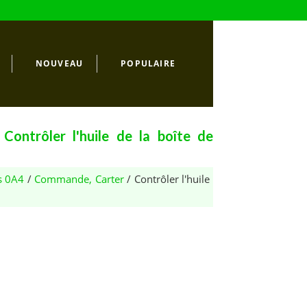
NOUVEAU
POPULAIRE
ontrôler l'huile de la boîte de
s 0A4
/
Commande, Carter
/ Contrôler l'huile