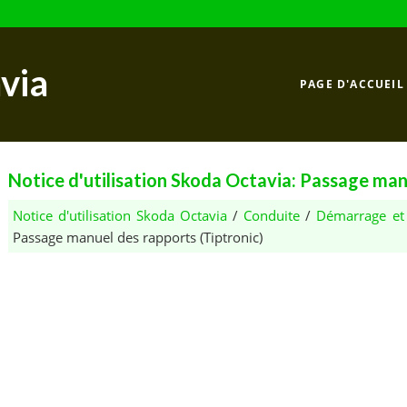
via
PAGE D'ACCUEIL
Notice d'utilisation Skoda Octavia: Passage man
Notice d'utilisation Skoda Octavia
/
Conduite
/
Démarrage et
Passage manuel des rapports (Tiptronic)