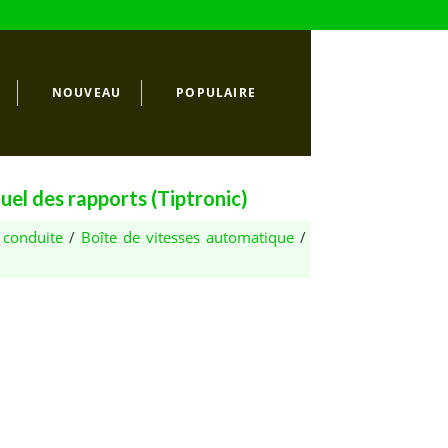
NOUVEAU
POPULAIRE
uel des rapports (Tiptronic)
 conduite
/
Boîte de vitesses automatique
/