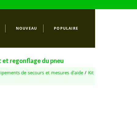
NOUVEAU
POPULAIRE
t et regonflage du pneu
ipements de secours et mesures d'aide
/
Kit