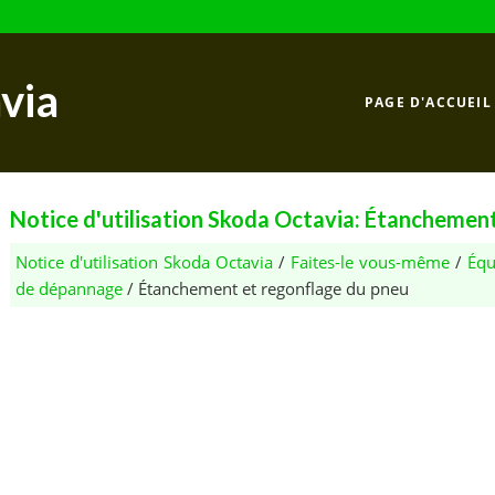
via
PAGE D'ACCUEIL
Notice d'utilisation Skoda Octavia: Étanchemen
Notice d'utilisation Skoda Octavia
/
Faites-le vous-même
/
Équ
de dépannage
/ Étanchement et regonflage du pneu