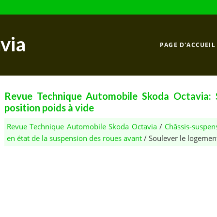
via
PAGE D'ACCUEIL
Revue Technique Automobile Skoda Octavia: 
position poids à vide
Revue Technique Automobile Skoda Octavia
/
Châssis-suspen
en état de la suspension des roues avant
/ Soulever le logement