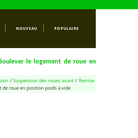
NOUVEAU
POPULAIRE
Soulever le logement de roue en
sion
/
Suspension des roues avant
/
Remise
 de roue en position poids à vide